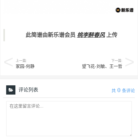
此简谱由新乐谱会员
桃李醉春风
上传
上一篇:
下一篇:
家园-何静
望飞花-刘敏、王一哲
0
评论列表
共
条评论