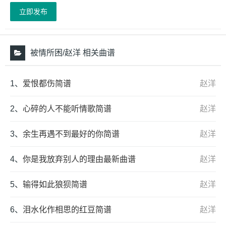
立即发布
被情所困/赵洋 相关曲谱
1、
爱恨都伤简谱
赵洋
2、
心碎的人不能听情歌简谱
赵洋
3、
余生再遇不到最好的你简谱
赵洋
4、
你是我放弃别人的理由最新曲谱
赵洋
5、
输得如此狼狈简谱
赵洋
6、
泪水化作相思的红豆简谱
赵洋