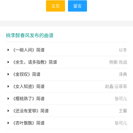
主页
留言
桃李醉春风发布的曲谱
《一碗人间》简谱
以冬
《余生，请多指教》简谱
杨紫
/
肖战
《金钗叹》简谱
泽典
《女人知道》简谱
赵鑫
/
云菲菲
《樱桃熟了》简谱
张可儿
《还没有爱够》简谱
王馨
《杏叶飘飘》简谱
张可儿