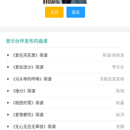
主页
留言
音乐伙伴发布的曲谱
《爱在风花里》简谱
陈瑞
/
徐铭浩
《爱如流沙》简谱
李乐乐
《马头琴的呼唤》简谱
苏勒亚其其格
《缘分》简谱
陈瑞
《相思的雪》简谱
赵鑫
《爱恨都伤》简谱
赵洋
《无心无念无牵挂》简谱
安静