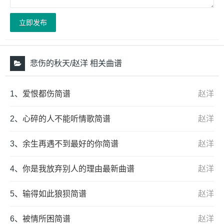
立即发布
悲伤的秋天/赵洋 相关曲谱
1、
爱恨都伤简谱
赵洋
2、
心碎的人不能听情歌简谱
赵洋
3、
余生再遇不到最好的你简谱
赵洋
4、
你是我放弃别人的理由最新曲谱
赵洋
5、
输得如此狼狈简谱
赵洋
6、
被情所困简谱
赵洋