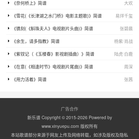
《奈何桥上》简谱
大欢
《雪花(《长津湖之水门桥》电影主题歌)》简谱
易烊千玺
《镌刻(《斛珠夫人》电视剧片头曲)》简谱
张碧晨
《余生，请多指教》简谱
杨紫
/
肖战
《紫钗记（《玉楼春》影视剧插曲）》简谱
陆虎
/
白鹿
《在意(《相逢时节》电视剧片尾曲)》简谱
周深
《用力活着》简谱
张茜
广告合作
新乐谱 Copyright © 2015-2026 Powered by
www.xinyuepu.com 版权所有
本站歌谱部分来源于网友上传及网络转载，如涉及版权及隐私