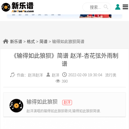
✕
新乐谱
>
格式
>
简谱
> 输得如此狼狈简谱
《输得如此狼狈》简谱 赵洋-杏花弦外雨制
谱
作曲：赵洋赵洋
赵洋
2022-02-09 19:30:04
流行类
390
输得如此狼狈
赵洋
赵洋演唱的输得如此狼狈歌词,输得如此狼狈简谱.