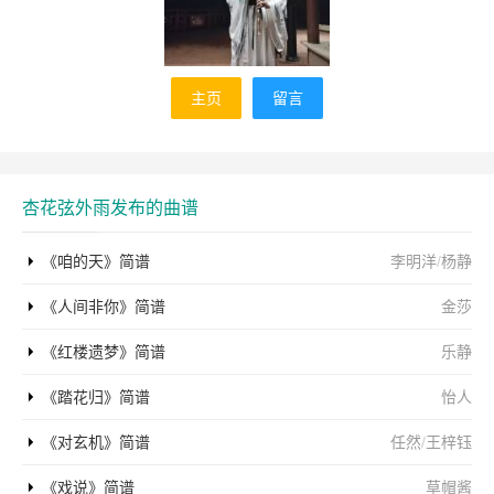
主页
留言
杏花弦外雨发布的曲谱
《咱的天》简谱
李明洋
/
杨静
《人间非你》简谱
金莎
《红楼遗梦》简谱
乐静
《踏花归》简谱
怡人
《对玄机》简谱
任然
/
王梓钰
《戏说》简谱
草帽酱