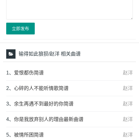
立即发布
输得如此狼狈/赵洋 相关曲谱
1、
爱恨都伤简谱
赵洋
2、
心碎的人不能听情歌简谱
赵洋
3、
余生再遇不到最好的你简谱
赵洋
4、
你是我放弃别人的理由最新曲谱
赵洋
5、
被情所困简谱
赵洋