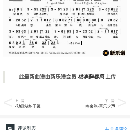
此最新曲谱由新乐谱会员
桃李醉春风
上传
上一篇:
下一篇:
花城姑娘-王馨
哆来咪-音乐之声
0
评论列表
共
条评论