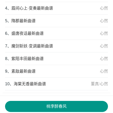
4、
眉间心上·变奏最新曲谱
心然
5、
隋郡最新曲谱
心然
6、
盛唐夜话最新曲谱
心然
7、
魔剑斩妖·变调最新曲谱
心然
8、
紫陌丰田最新曲谱
心然
9、
素敌最新曲谱
心然
10、
海棠无香最新曲谱
董真
/
心然
桃李醉春风