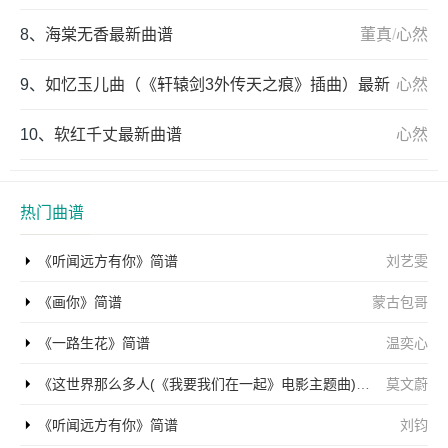
8、
海棠无香最新曲谱
董真
/
心然
9、
如忆玉儿曲（《轩辕剑3外传天之痕》插曲）最新
心然
曲谱
10、
软红千丈最新曲谱
心然
热门曲谱
《听闻远方有你》简谱
刘艺雯
《画你》简谱
蒙古包哥
《一路生花》简谱
温奕心
《这世界那么多人(《我要我们在一起》电影主题曲)》简谱
莫文蔚
《听闻远方有你》简谱
刘钧