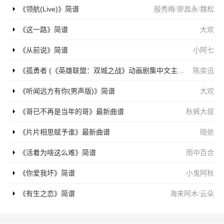
《领航(Live)》简谱
殷秀梅
/
廖昌永
/
魏松
《这一路》简谱
大欢
《从前说》简谱
小阿七
《孤勇者 (《英雄联盟：双城之战》动画剧集中文主题曲)》简谱
陈奕迅
《听闻远方有你(男声版)》简谱
大欢
《哥已不再是当年的哥》最新曲谱
秋裤大叔
《片片相思赋予谁》最新曲谱
晓依
《活着为啥这么难》简谱
雨中百合
《你爱我坏》简谱
小鬼阿秋
《有生之恋》简谱
海来阿木
/
云朵