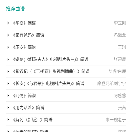
推荐曲谱
《华夏》简谱
李玉刚
《家有爸妈》简谱
冯海龙
《压岁》简谱
王琪
《镌刻(《斛珠夫人》电视剧片头曲)》简谱
张碧晨
《紫钗记（《玉楼春》影视剧插曲）》简谱
陆虎
/
白鹿
《长安(《与君歌》电视剧片头曲)》简谱
摩登兄弟刘宇宁
《问情》简谱
阿悠悠
《用力活着》简谱
张茜
《解药（新版）》简谱
来一碗老于
《远去的星空》简谱
陈瑞