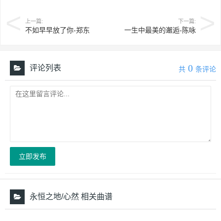
上一篇:
下一篇:
不如早早放了你-郑东
一生中最美的邂逅-陈咏
0
评论列表
共
条评论
立即发布
永恒之地/心然 相关曲谱