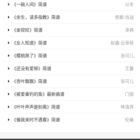
《一碗人间》简谱
以冬
《余生，请多指教》简谱
杨紫
/
肖战
《金钗叹》简谱
泽典
《女人知道》简谱
赵鑫
/
云菲菲
《樱桃熟了》简谱
张可儿
《还没有爱够》简谱
王馨
《杏叶飘飘》简谱
张可儿
《被爱垂钓的鱼》最新曲谱
门丽
《叶叶声声是别离》简谱
林清弄
《偏我来时不遇春》简谱
伦桑