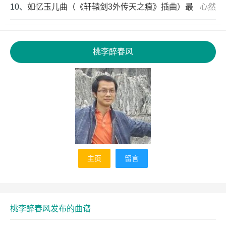
10、
如忆玉儿曲（《轩辕剑3外传天之痕》插曲）最
心然
新曲谱
桃李醉春风
主页
留言
桃李醉春风发布的曲谱