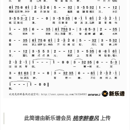
此简谱由新乐谱会员
桃李醉春风
上传