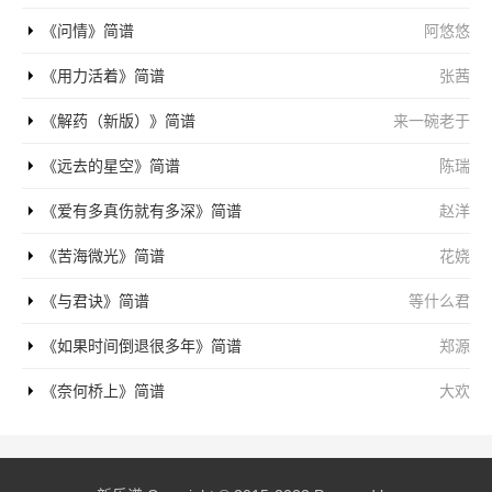
《问情》简谱
阿悠悠
《用力活着》简谱
张茜
《解药（新版）》简谱
来一碗老于
《远去的星空》简谱
陈瑞
《爱有多真伤就有多深》简谱
赵洋
《苦海微光》简谱
花娆
《与君诀》简谱
等什么君
《如果时间倒退很多年》简谱
郑源
《奈何桥上》简谱
大欢