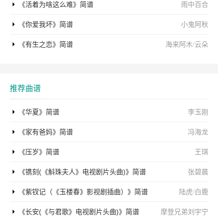
《活着为啥这么难》简谱
雨中百合
《你爱我坏》简谱
小鬼阿秋
《有生之恋》简谱
海来阿木
/
云朵
推荐曲谱
《华夏》简谱
李玉刚
《家有爸妈》简谱
冯海龙
《压岁》简谱
王琪
《镌刻(《斛珠夫人》电视剧片头曲)》简谱
张碧晨
《紫钗记（《玉楼春》影视剧插曲）》简谱
陆虎
/
白鹿
《长安(《与君歌》电视剧片头曲)》简谱
摩登兄弟刘宇宁