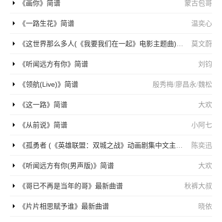
《画你》简谱
蒙古包哥
《一路生花》简谱
温奕心
《这世界那么多人(《我要我们在一起》电影主题曲)》简谱
莫文蔚
《听闻远方有你》简谱
刘钧
《领航(Live)》简谱
殷秀梅
/
廖昌永
/
魏松
《这一路》简谱
大欢
《从前说》简谱
小阿七
《孤勇者 (《英雄联盟：双城之战》动画剧集中文主题曲)》简谱
陈奕迅
《听闻远方有你(男声版)》简谱
大欢
《哥已不再是当年的哥》最新曲谱
秋裤大叔
《片片相思赋予谁》最新曲谱
晓依