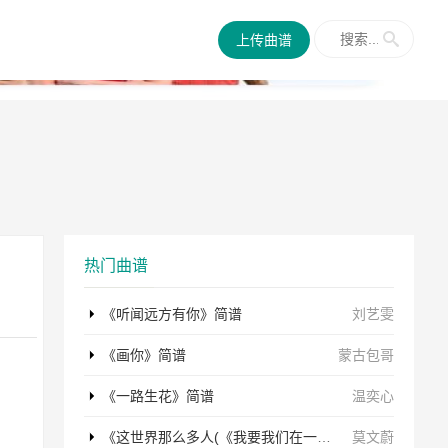
✕
上传曲谱
热门曲谱
《听闻远方有你》简谱
刘艺雯
《画你》简谱
蒙古包哥
《一路生花》简谱
温奕心
《这世界那么多人(《我要我们在一起》电影主题曲)》简谱
莫文蔚