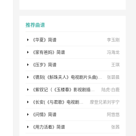
推荐曲谱
《华夏》简谱
李玉刚
《家有爸妈》简谱
冯海龙
《压岁》简谱
王琪
《镌刻(《斛珠夫人》电视剧片头曲)》简谱
张碧晨
《紫钗记（《玉楼春》影视剧插曲）》简谱
陆虎
/
白鹿
《长安(《与君歌》电视剧片头曲)》简谱
摩登兄弟刘宇宁
《问情》简谱
阿悠悠
《用力活着》简谱
张茜