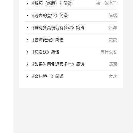
《解药（新版）》简谱
来一碗老于
《远去的星空》简谱
陈瑞
《爱有多真伤就有多深》简谱
赵洋
《苦海微光》简谱
花娆
《与君诀》简谱
等什么君
《如果时间倒退很多年》简谱
郑源
《奈何桥上》简谱
大欢