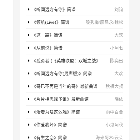
《听闻远方有你》简谱
刘钧
《领航(Live)》简谱
殷秀梅
/
廖昌永
/
魏松
《这一路》简谱
大欢
《从前说》简谱
小阿七
《孤勇者 (《英雄联盟：双城之战》动画剧集中文主题曲)》简谱
陈奕迅
《听闻远方有你(男声版)》简谱
大欢
《哥已不再是当年的哥》最新曲谱
秋裤大叔
《片片相思赋予谁》最新曲谱
晓依
《活着为啥这么难》简谱
雨中百合
《你爱我坏》简谱
小鬼阿秋
《有生之恋》简谱
海来阿木
/
云朵