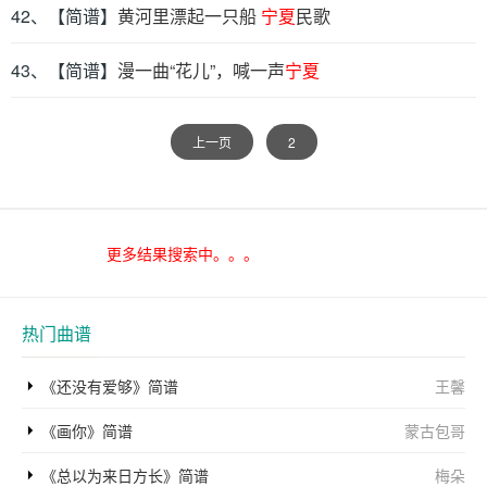
42、【简谱】
黄河里漂起一只船
宁夏
民歌
43、【简谱】
漫一曲“花儿”，喊一声
宁夏
上一页
2
更多结果搜索中。。。
热门曲谱
《还没有爱够》简谱
王馨
《画你》简谱
蒙古包哥
《总以为来日方长》简谱
梅朵