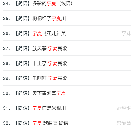
24、【简谱】
多彩的
宁夏
（线谱）
25、【简谱】
枸杞红了
宁夏
川
26、【简谱】
宁夏
《花儿》美
李妹
27、【简谱】
放风筝
宁夏
民歌
28、【简谱】
十里亭
宁夏
民歌
29、【简谱】
乐呵呵
宁夏
民歌
30、【简谱】
天下黄河富
宁夏
31、【简谱】
宁夏
信是米粮川
范琳琳
32、【简谱】
宁夏
歌曲类 简谱
梁静茹