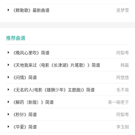
《敕勒歌》最新曲谱
吴梦雪
推荐曲谱
《晚风心里吹》简谱
阿梨粤
《天地我来过（电影《长津湖》片尾歌）》简谱
韩磊
《问情》简谱
阿悠悠
《无名的人(电影《雄狮少年》主题曲)》简谱
毛不易
《解药（新版）》简谱
来一碗老于
《秒针》简谱
阿梨粤
《华夏》简谱
李玉刚