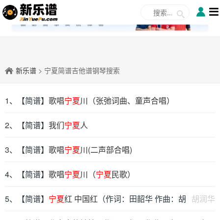
✕
新乐谱
> 宁夏简谱吉他谱钢琴搜索
1、【简谱】
歌唱
宁夏
川（张弛词曲、童声合唱）
2、【简谱】
我们
宁夏
人
3、【简谱】
歌唱
宁夏
川(二声部合唱)
4、【简谱】
歌唱
宁夏
川（
宁夏
民歌）
5、【简谱】
宁夏
红 中国红
（作词：田韶华 作曲：胡
胡润华