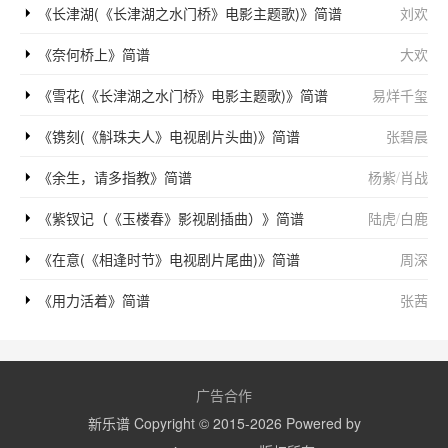
《长津湖(《长津湖之水门桥》电影主题歌)》简谱
刘欢
《奈何桥上》简谱
大欢
《雪花(《长津湖之水门桥》电影主题歌)》简谱
易烊千玺
《镌刻(《斛珠夫人》电视剧片头曲)》简谱
张碧晨
《余生，请多指教》简谱
杨紫
/
肖战
《紫钗记（《玉楼春》影视剧插曲）》简谱
陆虎
/
白鹿
《在意(《相逢时节》电视剧片尾曲)》简谱
周深
《用力活着》简谱
张茜
广告合作
新乐谱 Copyright © 2015-2026 Powered by