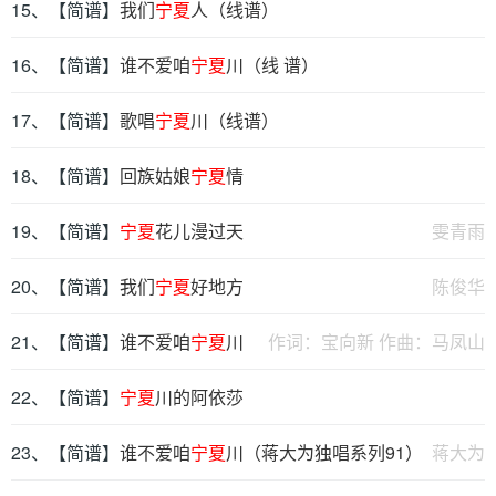
15、【简谱】
我们
宁夏
人（线谱）
16、【简谱】
谁不爱咱
宁夏
川（线 谱）
17、【简谱】
歌唱
宁夏
川（线谱）
18、【简谱】
回族姑娘
宁夏
情
19、【简谱】
宁夏
花儿漫过天
雯青雨
20、【简谱】
我们
宁夏
好地方
陈俊华
21、【简谱】
谁不爱咱
宁夏
川
作词：宝向新 作曲：马凤山
22、【简谱】
宁夏
川的阿依莎
23、【简谱】
谁不爱咱
宁夏
川（蒋大为独唱系列91）
蒋大为