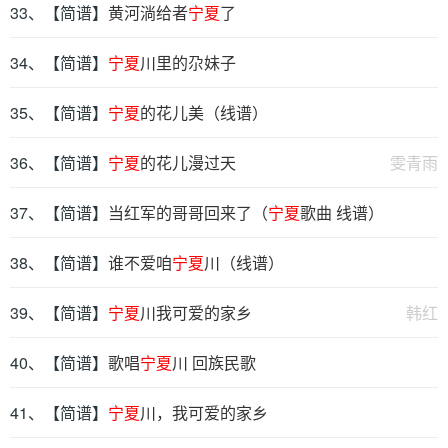
33、【简谱】
黄河淌给者
宁夏
了
34、【简谱】
宁夏
川里的尕妹子
35、【简谱】
宁夏
的花儿美（线谱）
36、【简谱】
宁夏
的花儿漫过天
雯青雨
37、【简谱】
当红军的哥哥回来了（
宁夏
歌曲 线谱）
38、【简谱】
谁不爱咱
宁夏
川（线谱）
39、【简谱】
宁夏
川我可爱的家乡
韩红
40、【简谱】
歌唱
宁夏
川 回族民歌
41、【简谱】
宁夏
川，我可爱的家乡