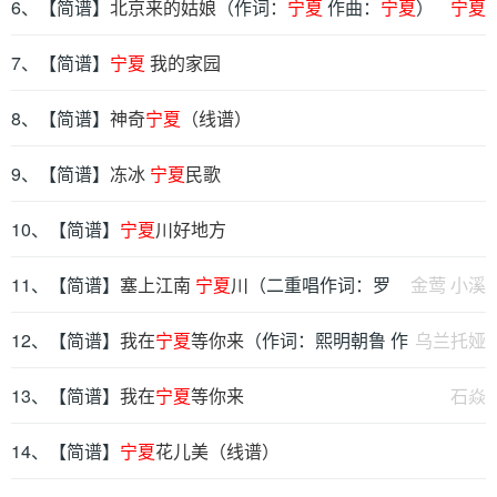
润华）
6、【简谱】
北京来的姑娘
（作词：
宁夏
作曲：
宁夏
）
宁夏
7、【简谱】
宁夏
我的家园
8、【简谱】
神奇
宁夏
（线谱）
9、【简谱】
冻冰
宁夏
民歌
10、【简谱】
宁夏
川好地方
11、【简谱】
塞上江南
宁夏
川
（二重唱作词：罗
金莺 小溪
鹏 作曲：范援朝）
12、【简谱】
我在
宁夏
等你来
（作词：熙明朝鲁 作
乌兰托娅
曲：石焱）
13、【简谱】
我在
宁夏
等你来
石焱
14、【简谱】
宁夏
花儿美（线谱）