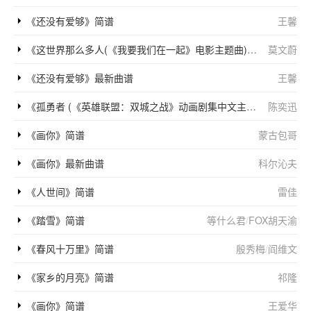
《还没有爱够》简谱
王馨
《这世界那么多人(《我要我们在一起》电影主题曲)》简谱
莫文蔚
《还没有爱够》最新曲谱
王馨
《孤勇者 (《英雄联盟：双城之战》动画剧集中文主题曲)》简谱
陈奕迅
《画你》简谱
蒙古包哥
《画你》最新曲谱
科尔沁夫
《人世间》简谱
雷佳
《踏雪》简谱
等什么君
/
FOX胡天渝
《春风十万里》简谱
殷秀梅
/
阎维文
《家乡的月亮》简谱
祁隆
《画你》简谱
王爱华