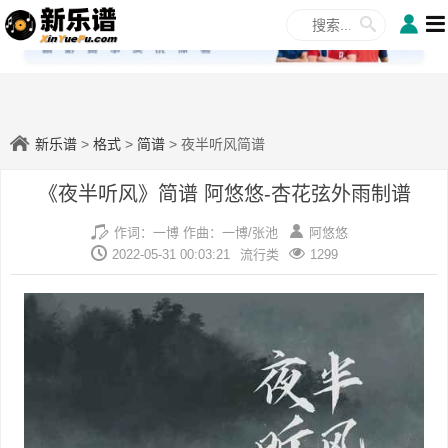
✕
新乐谱
>
格式
>
简谱
> 夜半听风简谱
《夜半听风》简谱 阿悠悠-杏花弦外雨制谱
作词：一博 作曲：一博/张池
阿悠悠
2022-05-31 00:03:21
流行类
1299