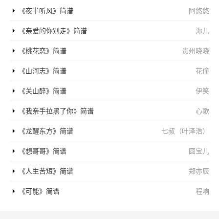
《夜半听风》简谱
阿悠悠
《亲爱的你别走》简谱
沵儿
《桃花恋》简谱
贵州晓晓
《山河志》简谱
花僮
《关山醉》简谱
伊笑
《我亲手拉黑了你》简谱
心歌
《龙醒东方》简谱
七叔（叶泽浩）
《想哥哥》简谱
圆宝儿
《人生苦短》简谱
郑亦辰
《可能》简谱
程响