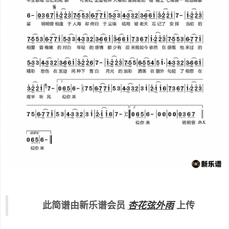
洒落在窗外
勾起了相思在夜半听风
似你来
看雨滴在画中闪烁
都是与他的经过
是用半生都难忘记的轮廓
可笑红尘造物弄人
哪知是阴差阳错
赌上七情换一场
泪眼婆娑
明明曾相逢于人海
却终归于尘埃
结局被老天忘记了安排
当初的相爱
曾稚嫩的对白
年轻的感情都少有后来
此简谱由新乐谱会员
杏花弦外雨
上传
我如今依然在感慨
他来过的精彩