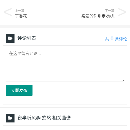
悲伤在发迹间种下雪白
上一篇:
下一篇:
月光的油彩
丁香花
亲爱的你别走-沵儿
洒落在窗外
勾起了相思在夜半听风
似你来
0
评论列表
共
条评论
明明曾相逢于人海
却终归于尘埃
结局被老天忘记了安排
当初的相爱
曾稚嫩的对白
年轻的感情都少有后来
我如今依然在感慨
立即发布
他来过的精彩
悲伤在发迹间种下雪白
月光的油彩
洒落在窗外
夜半听风/阿悠悠 相关曲谱
勾起了相思在夜半听风
似你来