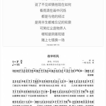
说了不见却猜他现在如何
看雨滴在画中闪烁
都是与他的经过
是用半生都难忘记的轮廓
可笑红尘造物弄人
哪知是阴差阳错
赌上七情换一场
泪眼婆娑
明明曾相逢于人海
却终归于尘埃
结局被老天忘记了安排
当初的相爱
曾稚嫩的对白
年轻的感情都少有后来
我如今依然在感慨
他来过的精彩
悲伤在发迹间种下雪白
月光的油彩