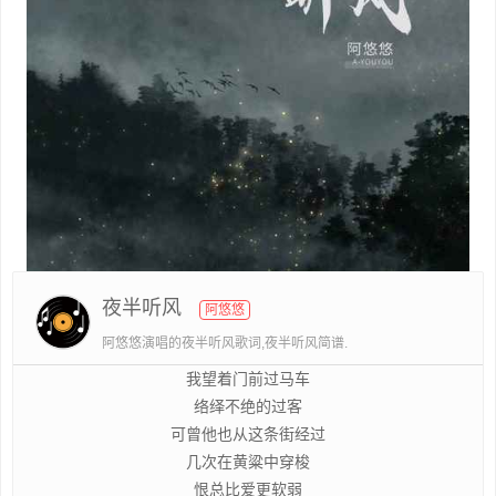
夜半听风
阿悠悠
阿悠悠演唱的夜半听风歌词,夜半听风简谱.
我望着门前过马车
络绎不绝的过客
可曾他也从这条街经过
几次在黄粱中穿梭
恨总比爱更软弱