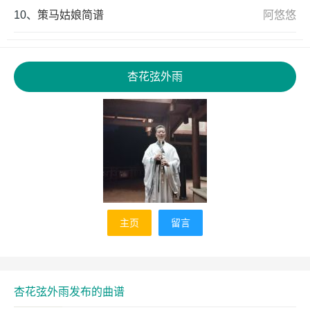
10、
策马姑娘简谱
阿悠悠
杏花弦外雨
主页
留言
杏花弦外雨发布的曲谱