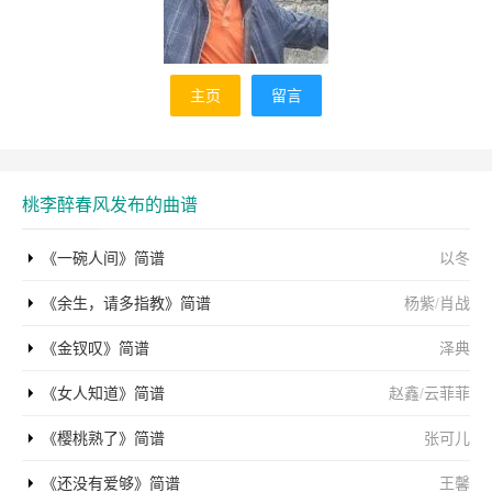
主页
留言
桃李醉春风发布的曲谱
《一碗人间》简谱
以冬
《余生，请多指教》简谱
杨紫
/
肖战
《金钗叹》简谱
泽典
《女人知道》简谱
赵鑫
/
云菲菲
《樱桃熟了》简谱
张可儿
《还没有爱够》简谱
王馨