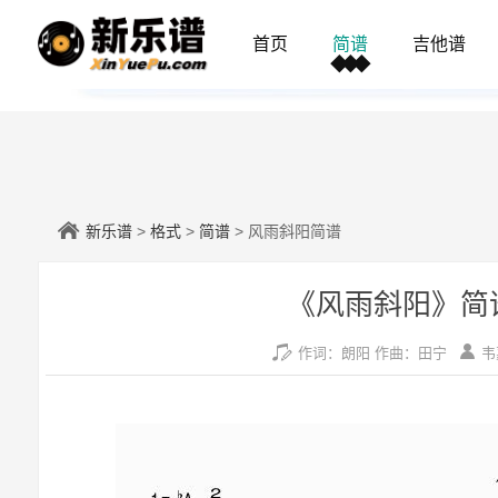
首页
简谱
吉他谱
新乐谱
>
格式
>
简谱
> 风雨斜阳简谱
《风雨斜阳》简
作词：朗阳 作曲：田宁
韦