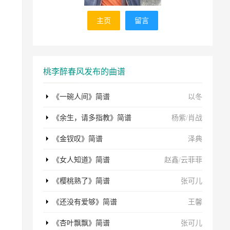
主页
留言
桃李醉春风发布的曲谱
《一碗人间》简谱
以冬
《余生，请多指教》简谱
杨紫
/
肖战
《金钗叹》简谱
泽典
《女人知道》简谱
赵鑫
/
云菲菲
《樱桃熟了》简谱
张可儿
《还没有爱够》简谱
王馨
《杏叶飘飘》简谱
张可儿