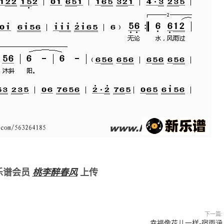
乐谱会员
桃李醉春风
上传
下一篇:
幸福像花儿一样-宿雨涵