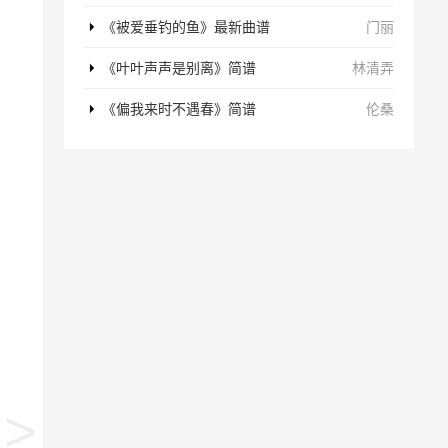
《被爱垂钓的鱼》最新曲谱
门丽
《叶叶声声是别离》简谱
林清弄
《偏我来时不遇春》简谱
伦桑