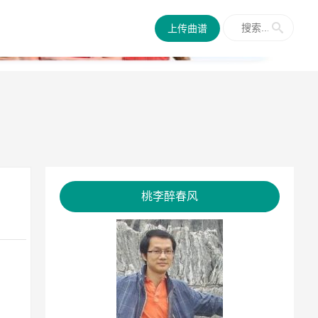
✕
上传曲谱
桃李醉春风