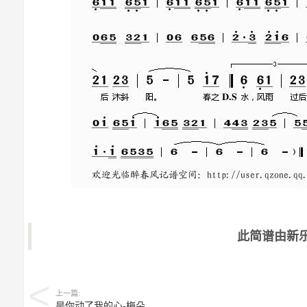
此简谱由新
上一篇:
是你动了我的心-梅朵