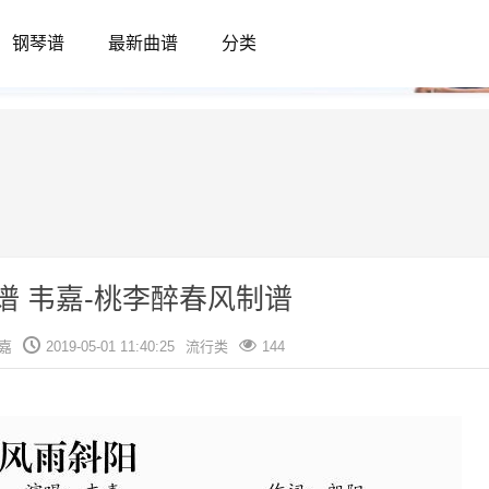
钢琴谱
最新曲谱
分类
谱 韦嘉-桃李醉春风制谱
嘉
2019-05-01 11:40:25
流行类
144