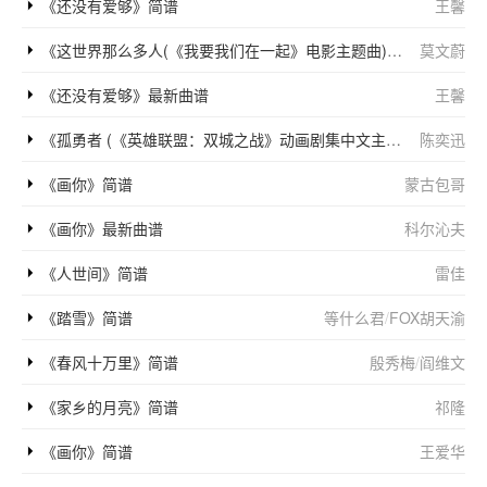
《还没有爱够》简谱
王馨
《这世界那么多人(《我要我们在一起》电影主题曲)》简谱
莫文蔚
《还没有爱够》最新曲谱
王馨
《孤勇者 (《英雄联盟：双城之战》动画剧集中文主题曲)》简谱
陈奕迅
《画你》简谱
蒙古包哥
《画你》最新曲谱
科尔沁夫
《人世间》简谱
雷佳
《踏雪》简谱
等什么君
/
FOX胡天渝
《春风十万里》简谱
殷秀梅
/
阎维文
《家乡的月亮》简谱
祁隆
《画你》简谱
王爱华