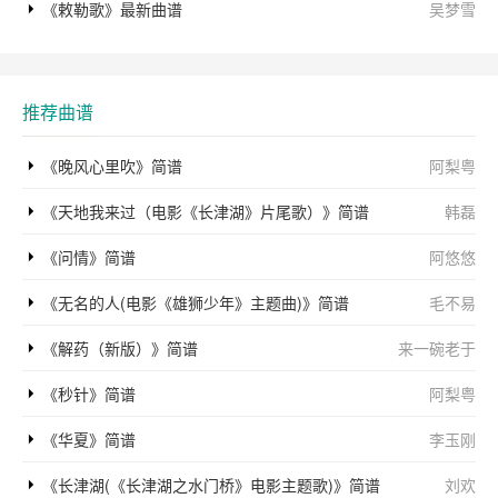
《敕勒歌》最新曲谱
吴梦雪
推荐曲谱
《晚风心里吹》简谱
阿梨粤
《天地我来过（电影《长津湖》片尾歌）》简谱
韩磊
《问情》简谱
阿悠悠
《无名的人(电影《雄狮少年》主题曲)》简谱
毛不易
《解药（新版）》简谱
来一碗老于
《秒针》简谱
阿梨粤
《华夏》简谱
李玉刚
《长津湖(《长津湖之水门桥》电影主题歌)》简谱
刘欢