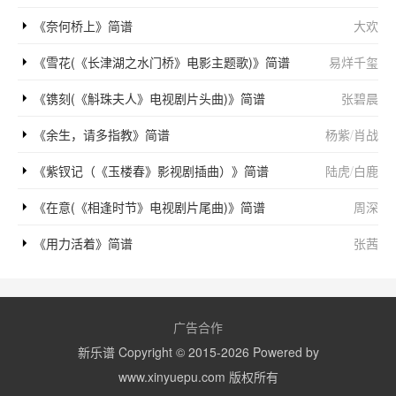
《奈何桥上》简谱
大欢
《雪花(《长津湖之水门桥》电影主题歌)》简谱
易烊千玺
《镌刻(《斛珠夫人》电视剧片头曲)》简谱
张碧晨
《余生，请多指教》简谱
杨紫
/
肖战
《紫钗记（《玉楼春》影视剧插曲）》简谱
陆虎
/
白鹿
《在意(《相逢时节》电视剧片尾曲)》简谱
周深
《用力活着》简谱
张茜
广告合作
新乐谱 Copyright © 2015-2026 Powered by
www.xinyuepu.com 版权所有