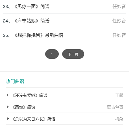
23、
《见你一面》简谱
任妙音
24、
《海宁姑娘》简谱
任妙音
25、
《想把你挽留》最新曲谱
任妙音
1
下一页
热门曲谱
《还没有爱够》简谱
王馨
《画你》简谱
蒙古包哥
《总以为来日方长》简谱
梅朵