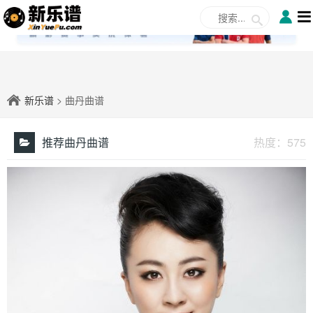
✕
新乐谱
> 曲丹曲谱
推荐曲丹曲谱
热度：
575