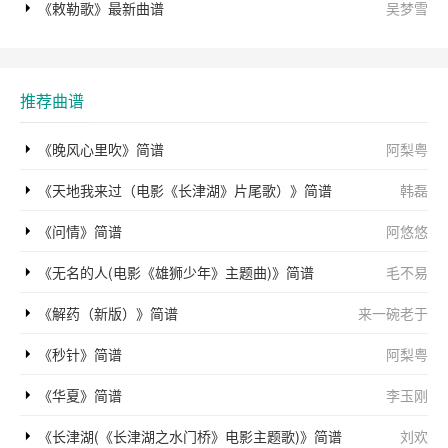
《敕勒歌》最新曲谱
吴梦雪
推荐曲谱
《晚风心里吹》简谱
阿梨粤
《天地我来过（电影《长津湖》片尾歌）》简谱
韩磊
《问情》简谱
阿悠悠
《无名的人(电影《雄狮少年》主题曲)》简谱
毛不易
《解药（新版）》简谱
来一碗老于
《秒针》简谱
阿梨粤
《华夏》简谱
李玉刚
《长津湖(《长津湖之水门桥》电影主题歌)》简谱
刘欢