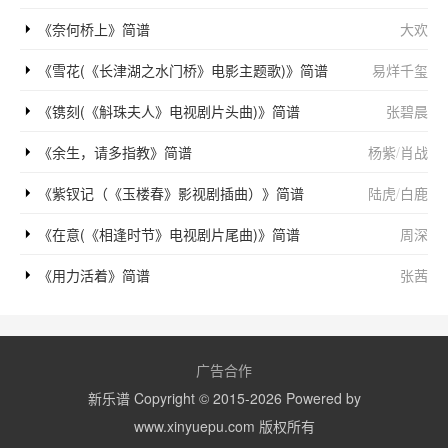
《奈何桥上》简谱
大欢
《雪花(《长津湖之水门桥》电影主题歌)》简谱
易烊千玺
《镌刻(《斛珠夫人》电视剧片头曲)》简谱
张碧晨
《余生，请多指教》简谱
杨紫
/
肖战
《紫钗记（《玉楼春》影视剧插曲）》简谱
陆虎
/
白鹿
《在意(《相逢时节》电视剧片尾曲)》简谱
周深
《用力活着》简谱
张茜
广告合作
新乐谱 Copyright © 2015-2026 Powered by
www.xinyuepu.com 版权所有