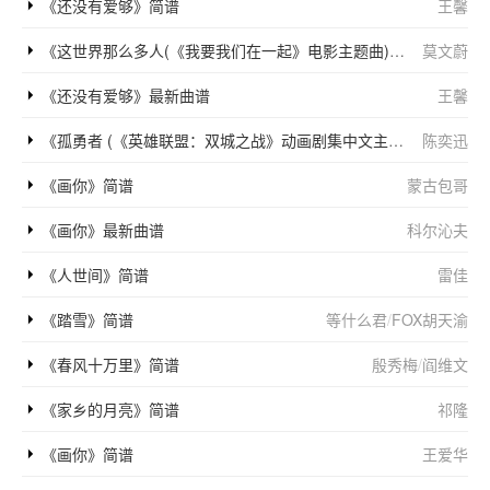
《还没有爱够》简谱
王馨
《这世界那么多人(《我要我们在一起》电影主题曲)》简谱
莫文蔚
《还没有爱够》最新曲谱
王馨
《孤勇者 (《英雄联盟：双城之战》动画剧集中文主题曲)》简谱
陈奕迅
《画你》简谱
蒙古包哥
《画你》最新曲谱
科尔沁夫
《人世间》简谱
雷佳
《踏雪》简谱
等什么君
/
FOX胡天渝
《春风十万里》简谱
殷秀梅
/
阎维文
《家乡的月亮》简谱
祁隆
《画你》简谱
王爱华