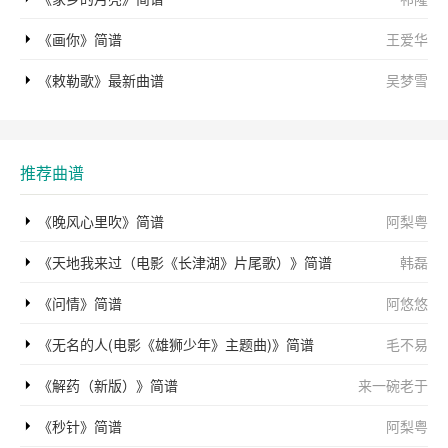
《画你》简谱
王爱华
《敕勒歌》最新曲谱
吴梦雪
推荐曲谱
《晚风心里吹》简谱
阿梨粤
《天地我来过（电影《长津湖》片尾歌）》简谱
韩磊
《问情》简谱
阿悠悠
《无名的人(电影《雄狮少年》主题曲)》简谱
毛不易
《解药（新版）》简谱
来一碗老于
《秒针》简谱
阿梨粤