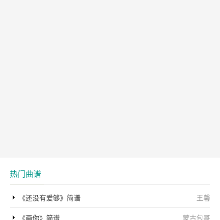
热门曲谱
《还没有爱够》简谱
王馨
《画你》简谱
蒙古包哥