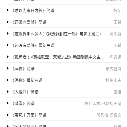
《总以为来日方长》简谱
梅朵
《还没有爱够》简谱
王馨
《这世界那么多人(《我要我们在一起》电影主题曲)》简谱
莫文蔚
《还没有爱够》最新曲谱
王馨
《孤勇者 (《英雄联盟：双城之战》动画剧集中文主题曲)》简谱
陈奕迅
《画你》简谱
蒙古包哥
《画你》最新曲谱
科尔沁夫
《人世间》简谱
雷佳
《踏雪》简谱
等什么君
/
FOX胡天渝
《春风十万里》简谱
殷秀梅
/
阎维文
《家乡的月亮》简谱
祁隆