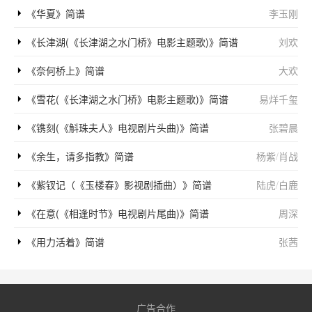
《华夏》简谱
李玉刚
《长津湖(《长津湖之水门桥》电影主题歌)》简谱
刘欢
《奈何桥上》简谱
大欢
《雪花(《长津湖之水门桥》电影主题歌)》简谱
易烊千玺
《镌刻(《斛珠夫人》电视剧片头曲)》简谱
张碧晨
《余生，请多指教》简谱
杨紫
/
肖战
《紫钗记（《玉楼春》影视剧插曲）》简谱
陆虎
/
白鹿
《在意(《相逢时节》电视剧片尾曲)》简谱
周深
《用力活着》简谱
张茜
广告合作