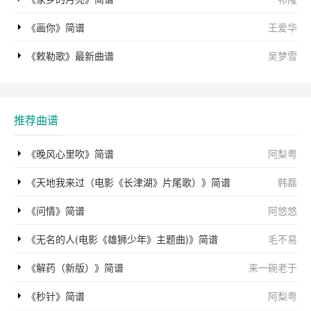
《画你》简谱
王爱华
《敕勒歌》最新曲谱
吴梦雪
推荐曲谱
《晚风心里吹》简谱
阿梨粤
《天地我来过（电影《长津湖》片尾歌）》简谱
韩磊
《问情》简谱
阿悠悠
《无名的人(电影《雄狮少年》主题曲)》简谱
毛不易
《解药（新版）》简谱
来一碗老于
《秒针》简谱
阿梨粤