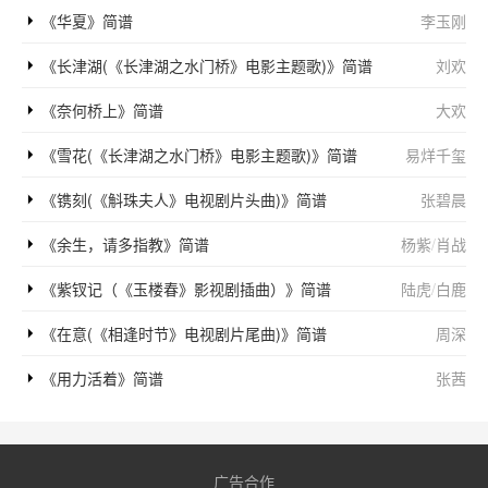
《华夏》简谱
李玉刚
《长津湖(《长津湖之水门桥》电影主题歌)》简谱
刘欢
《奈何桥上》简谱
大欢
《雪花(《长津湖之水门桥》电影主题歌)》简谱
易烊千玺
《镌刻(《斛珠夫人》电视剧片头曲)》简谱
张碧晨
《余生，请多指教》简谱
杨紫
/
肖战
《紫钗记（《玉楼春》影视剧插曲）》简谱
陆虎
/
白鹿
《在意(《相逢时节》电视剧片尾曲)》简谱
周深
《用力活着》简谱
张茜
广告合作