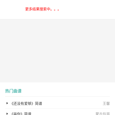
武薪蓓曲作词：
王春花
作曲：武薪蓓）
更多结果搜索中。。。
热门曲谱
《还没有爱够》简谱
王馨
《画你》简谱
蒙古包哥