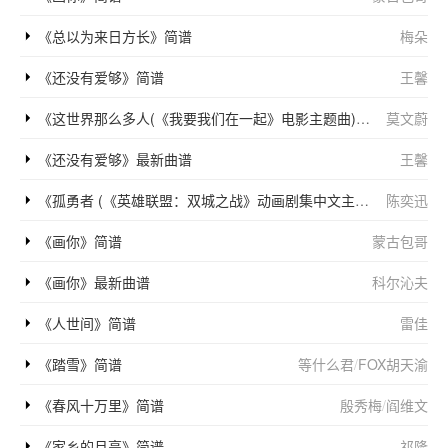
《总以为来日方长》简谱
梅朵
《还没有爱够》简谱
王馨
《这世界那么多人(《我要我们在一起》电影主题曲)》简谱
莫文蔚
《还没有爱够》最新曲谱
王馨
《孤勇者 (《英雄联盟：双城之战》动画剧集中文主题曲)》简谱
陈奕迅
《画你》简谱
蒙古包哥
《画你》最新曲谱
科尔沁夫
《人世间》简谱
雷佳
《踏雪》简谱
等什么君
/
FOX胡天渝
《春风十万里》简谱
殷秀梅
/
阎维文
《家乡的月亮》简谱
祁隆