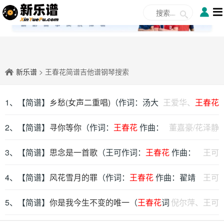
✕
新乐谱
> 王春花简谱吉他谱钢琴搜索
1、【简谱】
乡愁(女声二重唱)
（作词：汤大
王爱华、
王春花
立 作曲：
2、【简谱】
王春花
寻你等你
）
（作词：
王春花
作曲：
董嘉豪/花泽静
伍薪蓓）
3、【简谱】
思念是一首歌
（王可作词：
王春花
作曲：
王可
翟靖伟）
4、【简谱】
风花雪月的罪
（作词：
王春花
作曲：翟靖
王可
伟）
5、【简谱】
你是我今生不变的唯一
（
王春花
词
倪尔萍、王可