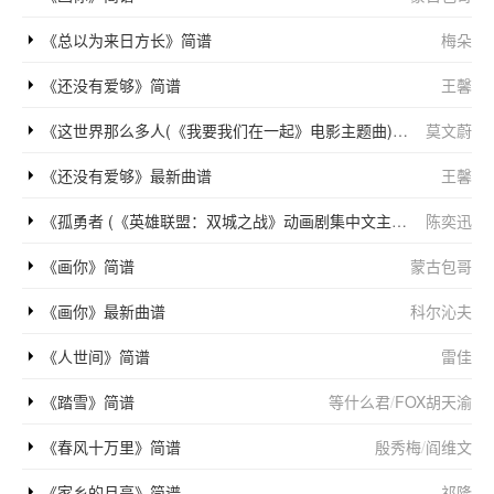
《总以为来日方长》简谱
梅朵
《还没有爱够》简谱
王馨
《这世界那么多人(《我要我们在一起》电影主题曲)》简谱
莫文蔚
《还没有爱够》最新曲谱
王馨
《孤勇者 (《英雄联盟：双城之战》动画剧集中文主题曲)》简谱
陈奕迅
《画你》简谱
蒙古包哥
《画你》最新曲谱
科尔沁夫
《人世间》简谱
雷佳
《踏雪》简谱
等什么君
/
FOX胡天渝
《春风十万里》简谱
殷秀梅
/
阎维文
《家乡的月亮》简谱
祁隆