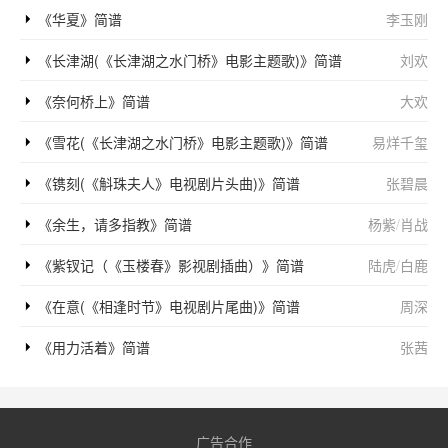
《华夏》简谱
李玉刚
《长津湖(《长津湖之水门桥》电影主题歌)》简谱
刘欢
《奈何桥上》简谱
大欢
《雪花(《长津湖之水门桥》电影主题歌)》简谱
易烊千玺
《镌刻(《斛珠夫人》电视剧片头曲)》简谱
张碧晨
《余生，请多指教》简谱
杨紫
/
肖战
《紫钗记（《玉楼春》影视剧插曲）》简谱
陆虎
/
白鹿
《在意(《相逢时节》电视剧片尾曲)》简谱
周深
《用力活着》简谱
张茜
广告合作