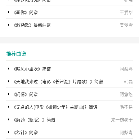
《画你》简谱
王爱华
《敕勒歌》最新曲谱
吴梦雪
推荐曲谱
《晚风心里吹》简谱
阿梨粤
《天地我来过（电影《长津湖》片尾歌）》简谱
韩磊
《问情》简谱
阿悠悠
《无名的人(电影《雄狮少年》主题曲)》简谱
毛不易
《解药（新版）》简谱
来一碗老于
《秒针》简谱
阿梨粤