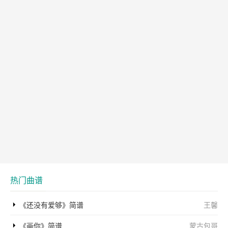
热门曲谱
《还没有爱够》简谱
王馨
《画你》简谱
蒙古包哥