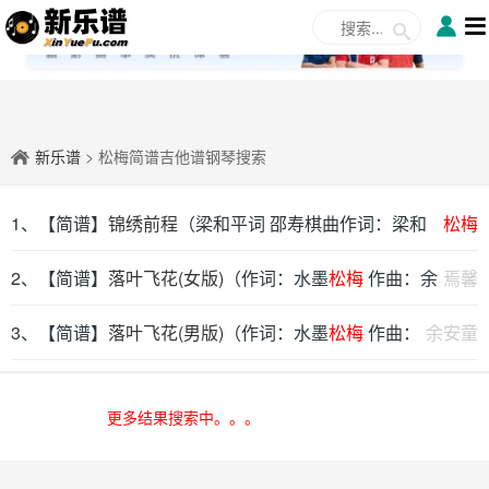
✕
新乐谱
> 松梅简谱吉他谱钢琴搜索
1、【简谱】
锦绣前程
（梁和平词 邵寿棋曲作词：梁和
松梅
平 作曲：邵寿棋）
2、【简谱】
落叶飞花(女版)
（作词：水墨
松梅
作曲：余
焉馨
安童）
3、【简谱】
落叶飞花(男版)
（作词：水墨
松梅
作曲：
余安童
余安童）
更多结果搜索中。。。