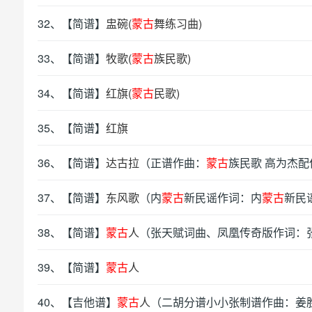
32、【简谱】
盅碗(
蒙古
舞练习曲)
33、【简谱】
牧歌(
蒙古
族民歌)
34、【简谱】
红旗(
蒙古
民歌)
35、【简谱】
红旗
36、【简谱】
达古拉
（正谱作曲：
蒙古
族民歌 高为杰配
37、【简谱】
东风歌
（内
蒙古
新民谣作词：内
蒙古
新民
38、【简谱】
蒙古
人
（张天赋词曲、凤凰传奇版作词：
39、【简谱】
蒙古
人
40、【吉他谱】
蒙古
人
（二胡分谱小小张制谱作曲：姜