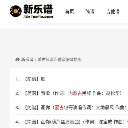
首页
简谱
吉他谱
新乐谱
> 蒙古简谱吉他谱钢琴搜索
1、【简谱】
雁
2、【简谱】
赞歌
（作词：内
蒙古
民族 作曲：胡松华）
3、【简谱】
画你
（
蒙古
包哥演唱作词：大地晨风 作曲
4、【简谱】
画你(葫芦丝演奏曲)
（作词：陈宝成 作曲