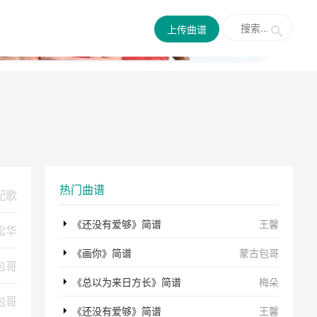
✕
上传曲谱
热门曲谱
配歌
《还没有爱够》简谱
王馨
松华
《画你》简谱
蒙古包哥
包哥
《总以为来日方长》简谱
梅朵
包哥
《还没有爱够》简谱
王馨