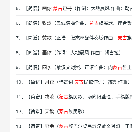
5、【简谱】
画你-
蒙古
包哥
（作词：大地晨风 作曲：朝
6、【简谱】
牧歌
（五线谱版作曲：
蒙古
族民歌、瞿希贤
7、【简谱】
赞歌
（正谱、张杰林配伴奏版作曲：
蒙古
族
8、【简谱】
画你
（作词：大地晨风 作曲：朝古拉）
9、【简谱】
四季
（蒙汉文对照、正谱作曲：内
蒙古
哲里
10、【简谱】
月夜
（韩霞词
蒙古
民歌作词：韩霞 作曲：
11、【简谱】
牧歌
（
蒙古
族民歌、汤向阳整理、手稿版
12、【简谱】
天鹅
（
蒙古
族民歌）
13、【简谱】
野兔
（
蒙古
族巴尔虎民歌汉蒙文对照、正