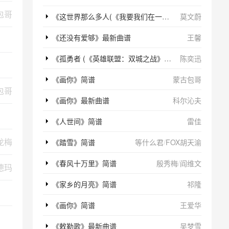
包哥
《这世界那么多人(《我要我们在一起》电影主题曲)》简谱
莫文蔚
《还没有爱够》最新曲谱
王馨
《孤勇者 (《英雄联盟：双城之战》动画剧集中文主题曲)》简谱
陈奕迅
《画你》简谱
蒙古包哥
包哥
《画你》最新曲谱
科尔沁夫
《人世间》简谱
雷佳
龙梅
《踏雪》简谱
等什么君
/
FOX胡天渝
《春风十万里》简谱
殷秀梅
/
阎维文
德玛
《家乡的月亮》简谱
祁隆
《画你》简谱
王爱华
《敕勒歌》最新曲谱
吴梦雪