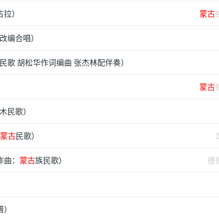
古拉）
蒙古
改编合唱）
民歌 胡松华作词编曲 张杰林配伴奏）
蒙古
木民歌）
蒙古
民歌）
作曲：
蒙古
族民歌）
德
谱）