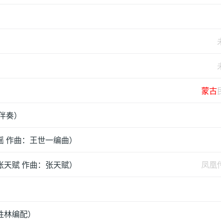
蒙古
伴奏）
谣 作曲：王世一编曲）
张天赋 作曲：张天赋）
凤凰
胜林编配）