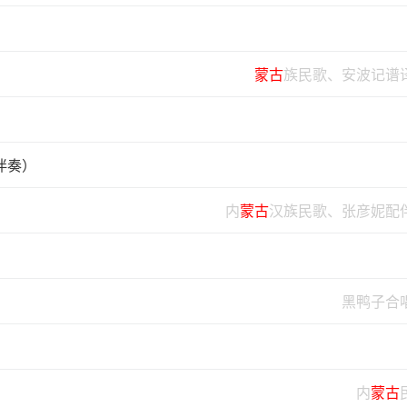
蒙古
族民歌、安波记谱
伴奏）
内
蒙古
汉族民歌、张彦妮配
黑鸭子合
内
蒙古