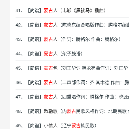
41、【简谱】
蒙古
人（电影《黑骏马》插曲）
42、【简谱】
蒙古
人
（陈晓东编合唱版作曲：腾格尔编
43、【简谱】
蒙古
人
（作词：腾格尔 作曲：腾格尔）
44、【简谱】
蒙古
人
（架子鼓谱）
45、【简谱】
蒙古
包
（刘正华词 韩永亮曲作词：刘正华
46、【简谱】
蒙古
人
（二声部作词：齐·其木德 作曲：
47、【简谱】
蒙古
人
（四重唱作词：腾格尔 作曲：晓源
48、【简谱】
敕勒歌
（内
蒙古
民歌风格作词：北朝民歌 
49、【简谱】
小情人
（辽宁
蒙古
族民歌）