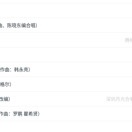
曲、陈晓东编合唱）
腾
 作曲：韩永亮）
腾格尔）
改编）
深圳月光合
作曲：罗鹏 瞿希贤）