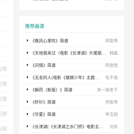
推荐曲谱
《晚风心里吹》简谱
阿梨粤
《天地我来过（电影《长津湖》片尾歌）》简谱
韩磊
《问情》简谱
阿悠悠
配歌
《无名的人(电影《雄狮少年》主题曲)》简谱
毛不易
配歌
《解药（新版）》简谱
来一碗老于
配歌
《秒针》简谱
阿梨粤
配歌
《华夏》简谱
李玉刚
《长津湖(《长津湖之水门桥》电影主题歌)》简谱
刘欢
配歌