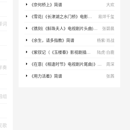
《奈何桥上》简谱
大欢
《雪花(《长津湖之水门桥》电影主题歌)》简谱
易烊千玺
译词
《镌刻(《斛珠夫人》电视剧片头曲)》简谱
张碧晨
《余生，请多指教》简谱
杨紫
/
肖战
《紫钗记（《玉楼春》影视剧插曲）》简谱
陆虎
/
白鹿
《在意(《相逢时节》电视剧片尾曲)》简谱
周深
伴奏
《用力活着》简谱
张茜
唱组
民歌