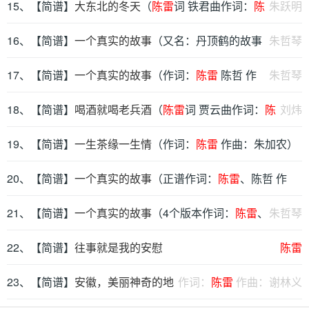
曲：解承强）
15、【简谱】
大东北的冬天
（
陈雷
词 铁君曲作词：
陈
朱跃明
雷
16、【简谱】
作曲：铁君）
一个真实的故事
（又名：丹顶鹤的故事
朱哲琴
作词：
17、【简谱】
陈雷
陈哲 作曲：解承强）
一个真实的故事
（作词：
陈雷
陈哲 作
朱哲琴
曲：解承强）
18、【简谱】
喝酒就喝老兵酒
（
陈雷
词 贾云曲作词：
陈
刘炜
雷
19、【简谱】
作曲：贾云）
一生茶缘一生情
（作词：
陈雷
作曲：朱加农）
20、【简谱】
一个真实的故事
（正谱作词：
陈雷
、陈哲 作
曲：解承强）
21、【简谱】
一个真实的故事
（4个版本作词：
陈雷
、
朱哲琴
陈哲 作曲：解承强）
22、【简谱】
往事就是我的安慰
陈雷
23、【简谱】
安徽，美丽神奇的地
作词：
陈雷
作曲：谢林义