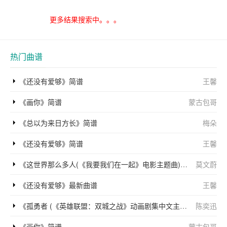
方
更多结果搜索中。。。
热门曲谱
《还没有爱够》简谱
王馨
《画你》简谱
蒙古包哥
《总以为来日方长》简谱
梅朵
《还没有爱够》简谱
王馨
《这世界那么多人(《我要我们在一起》电影主题曲)》简谱
莫文蔚
《还没有爱够》最新曲谱
王馨
《孤勇者 (《英雄联盟：双城之战》动画剧集中文主题曲)》简谱
陈奕迅
《画你》简谱
蒙古包哥