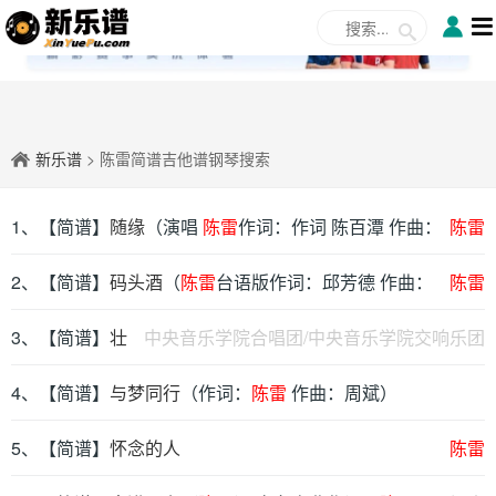
✕
新乐谱
> 陈雷简谱吉他谱钢琴搜索
1、【简谱】
随缘
（演唱
陈雷
作词：作词 陈百潭 作曲：
陈雷
作曲 陈百潭）
2、【简谱】
码头酒
（
陈雷
台语版作词：邱芳德 作曲：
陈雷
邱芳德）
3、【简谱】
壮
中央音乐学院合唱团/中央音乐学院交响乐团
美延安
4、【简谱】
（合唱 作词：
与梦同行
陈雷
（作词：
作曲：郭小虎）
陈雷
作曲：周斌）
5、【简谱】
怀念的人
陈雷