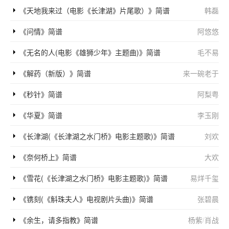
《天地我来过（电影《长津湖》片尾歌）》简谱
韩磊
《问情》简谱
阿悠悠
《无名的人(电影《雄狮少年》主题曲)》简谱
毛不易
《解药（新版）》简谱
来一碗老于
《秒针》简谱
阿梨粤
《华夏》简谱
李玉刚
《长津湖(《长津湖之水门桥》电影主题歌)》简谱
刘欢
《奈何桥上》简谱
大欢
《雪花(《长津湖之水门桥》电影主题歌)》简谱
易烊千玺
《镌刻(《斛珠夫人》电视剧片头曲)》简谱
张碧晨
《余生，请多指教》简谱
杨紫
/
肖战