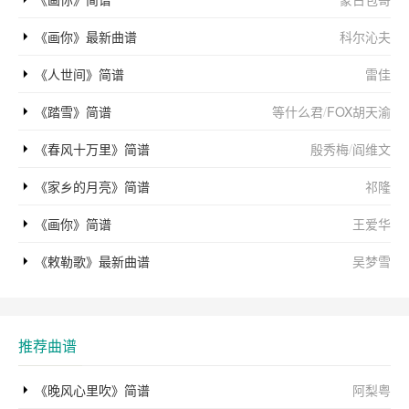
《画你》最新曲谱
科尔沁夫
《人世间》简谱
雷佳
《踏雪》简谱
等什么君
/
FOX胡天渝
《春风十万里》简谱
殷秀梅
/
阎维文
《家乡的月亮》简谱
祁隆
《画你》简谱
王爱华
《敕勒歌》最新曲谱
吴梦雪
推荐曲谱
《晚风心里吹》简谱
阿梨粤