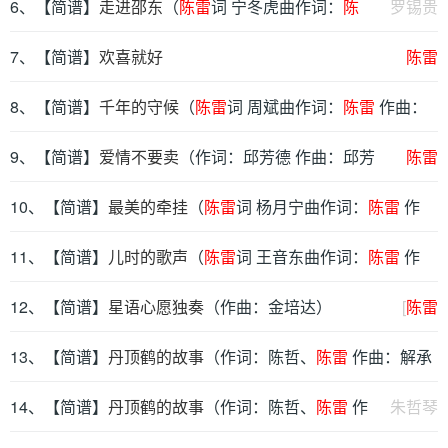
6、【简谱】
走进邵东
（
陈雷
词 宁冬虎曲作词：
陈
罗锡贵
雷
7、【简谱】
作曲：快乐老天(宁冬虎)）
欢喜就好
陈雷
8、【简谱】
千年的守候
（
陈雷
词 周斌曲作词：
陈雷
作曲：
周斌）
9、【简谱】
爱情不要卖
（作词：邱芳德 作曲：邱芳
陈雷
德）
10、【简谱】
最美的牵挂
（
陈雷
词 杨月宁曲作词：
陈雷
作
曲：杨月宁）
11、【简谱】
儿时的歌声
（
陈雷
词 王音东曲作词：
陈雷
作
曲：王音东）
12、【简谱】
星语心愿独奏
（作曲：金培达）
[
陈雷
13、【简谱】
丹顶鹤的故事
（作词：陈哲、
陈雷
作曲：解承
强）
14、【简谱】
丹顶鹤的故事
（作词：陈哲、
陈雷
作
朱哲琴