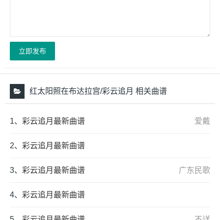
立即发布
红太阳照在布达拉宫/彩云追月 相关曲谱
1、
彩云追月最新曲谱
爱戴
2、
彩云追月最新曲谱
3、
彩云追月最新曲谱
广东民歌
4、
彩云追月最新曲谱
5、
彩云追月最新曲谱
不详