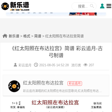
✕
新乐谱
>
格式
>
简谱
> 红太阳照在布达拉宫简谱
《红太阳照在布达拉宫》简谱 彩云追月-古
弓制谱
彩云追月
2021-08-05 14:52:28
流行类
207
红太阳照在布达拉宫
彩云追月
彩云追月演唱的红太阳照在布达拉宫歌词,红太阳照在布达拉宫简谱.