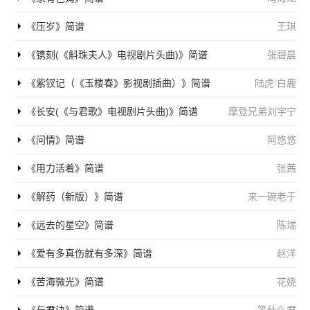
《压岁》简谱
王琪
《镌刻(《斛珠夫人》电视剧片头曲)》简谱
张碧晨
《紫钗记（《玉楼春》影视剧插曲）》简谱
陆虎
/
白鹿
《长安(《与君歌》电视剧片头曲)》简谱
摩登兄弟刘宇宁
《问情》简谱
阿悠悠
《用力活着》简谱
张茜
《解药（新版）》简谱
来一碗老于
《远去的星空》简谱
陈瑞
《爱有多真伤就有多深》简谱
赵洋
《苦海微光》简谱
花娆
《与君诀》简谱
等什么君