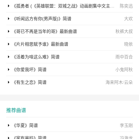
《孤勇者 (《英雄联盟：双城之战》动画剧集中文主题曲)》简谱
陈奕迅
《听闻远方有你(男声版)》简谱
大欢
《哥已不再是当年的哥》最新曲谱
秋裤大叔
《片片相思赋予谁》最新曲谱
晓依
《活着为啥这么难》简谱
雨中百合
《你爱我坏》简谱
小鬼阿秋
《有生之恋》简谱
海来阿木
/
云朵
推荐曲谱
《华夏》简谱
李玉刚
《家有爸妈》简谱
冯海龙