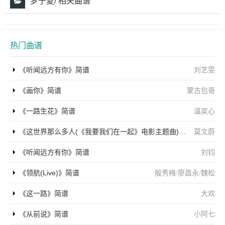
梦宁夏/ 相关曲谱
热门曲谱
《听闻远方有你》简谱
刘艺雯
《画你》简谱
蒙古包哥
《一路生花》简谱
温奕心
《这世界那么多人(《我要我们在一起》电影主题曲)》简谱
莫文蔚
《听闻远方有你》简谱
刘钧
《领航(Live)》简谱
殷秀梅
/
廖昌永
/
魏松
《这一路》简谱
大欢
《从前说》简谱
小阿七