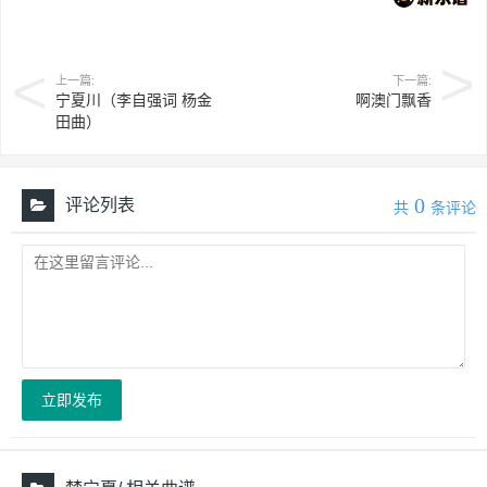
上一篇:
下一篇:
宁夏川（李自强词 杨金
啊澳门飘香
田曲）
0
评论列表
共
条评论
立即发布