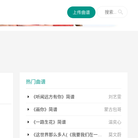
✕
上传曲谱
热门曲谱
《听闻远方有你》简谱
刘艺雯
《画你》简谱
蒙古包哥
《一路生花》简谱
温奕心
《这世界那么多人(《我要我们在一起》电影主题曲)》简谱
莫文蔚