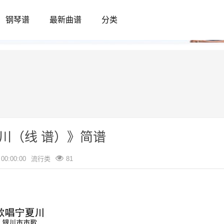
钢琴谱
最新曲谱
分类
川（线 谱）》简谱
 00:00:00
流行类
81