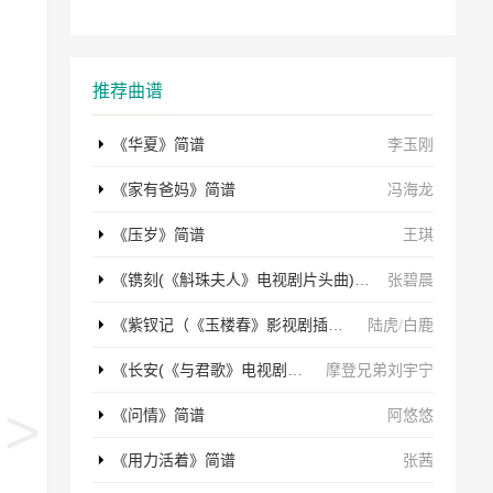
推荐曲谱
《华夏》简谱
李玉刚
《家有爸妈》简谱
冯海龙
《压岁》简谱
王琪
《镌刻(《斛珠夫人》电视剧片头曲)》简谱
张碧晨
《紫钗记（《玉楼春》影视剧插曲）》简谱
陆虎
/
白鹿
《长安(《与君歌》电视剧片头曲)》简谱
摩登兄弟刘宇宁
《问情》简谱
阿悠悠
《用力活着》简谱
张茜