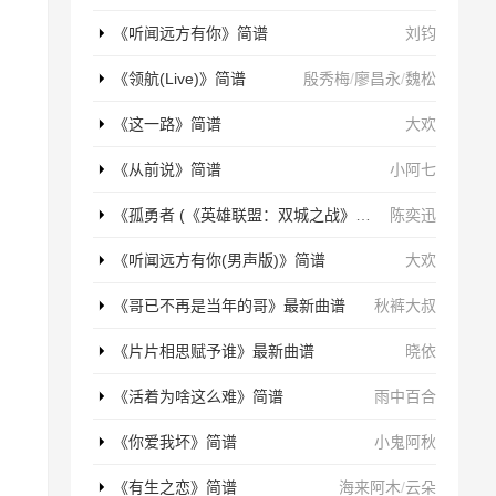
《听闻远方有你》简谱
刘钧
《领航(Live)》简谱
殷秀梅
/
廖昌永
/
魏松
《这一路》简谱
大欢
《从前说》简谱
小阿七
《孤勇者 (《英雄联盟：双城之战》动画剧集中文主题曲)》简谱
陈奕迅
《听闻远方有你(男声版)》简谱
大欢
《哥已不再是当年的哥》最新曲谱
秋裤大叔
《片片相思赋予谁》最新曲谱
晓依
《活着为啥这么难》简谱
雨中百合
《你爱我坏》简谱
小鬼阿秋
《有生之恋》简谱
海来阿木
/
云朵