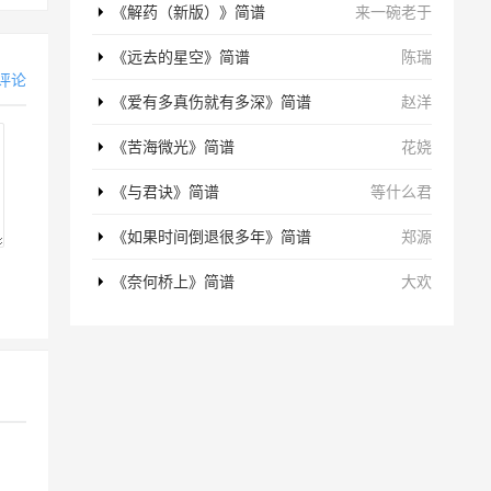
《解药（新版）》简谱
来一碗老于
《远去的星空》简谱
陈瑞
评论
《爱有多真伤就有多深》简谱
赵洋
《苦海微光》简谱
花娆
《与君诀》简谱
等什么君
《如果时间倒退很多年》简谱
郑源
《奈何桥上》简谱
大欢