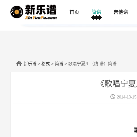
首页
简谱
吉他谱
新乐谱
>
格式
>
简谱
> 歌唱宁夏川（线 谱）简谱
《歌唱宁夏
2014-10-15