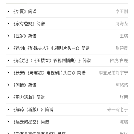
《华夏》简谱
李玉刚
《家有爸妈》简谱
冯海龙
《压岁》简谱
王琪
《镌刻(《斛珠夫人》电视剧片头曲)》简谱
张碧晨
《紫钗记（《玉楼春》影视剧插曲）》简谱
陆虎
/
白鹿
《长安(《与君歌》电视剧片头曲)》简谱
摩登兄弟刘宇宁
《问情》简谱
阿悠悠
《用力活着》简谱
张茜
《解药（新版）》简谱
来一碗老于
《远去的星空》简谱
陈瑞
《爱有多真伤就有多深》简谱
赵洋