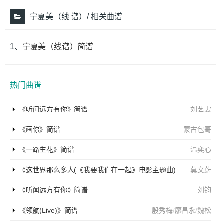
宁夏美（线 谱）/ 相关曲谱
1、
宁夏美（线谱）简谱
热门曲谱
《听闻远方有你》简谱
刘艺雯
《画你》简谱
蒙古包哥
《一路生花》简谱
温奕心
《这世界那么多人(《我要我们在一起》电影主题曲)》简谱
莫文蔚
《听闻远方有你》简谱
刘钧
《领航(Live)》简谱
殷秀梅
/
廖昌永
/
魏松