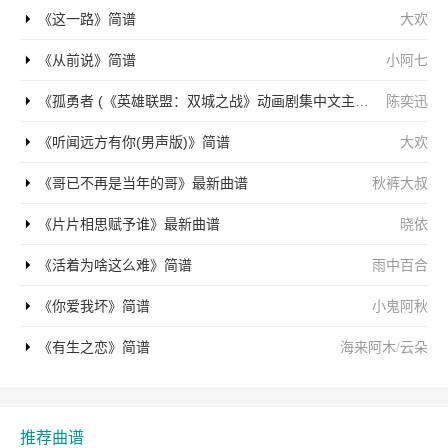
《这一路》简谱
大欢
《从前说》简谱
小阿七
《孤勇者 (《英雄联盟：双城之战》动画剧集中文主题曲)》简谱
陈奕迅
《听闻远方有你(男声版)》简谱
大欢
《哥已不再是当年的哥》最新曲谱
秋裤大叔
《片片相思赋予谁》最新曲谱
晓依
《活着为啥这么难》简谱
雨中百合
《你爱我坏》简谱
小鬼阿秋
《有生之恋》简谱
海来阿木
/
云朵
推荐曲谱