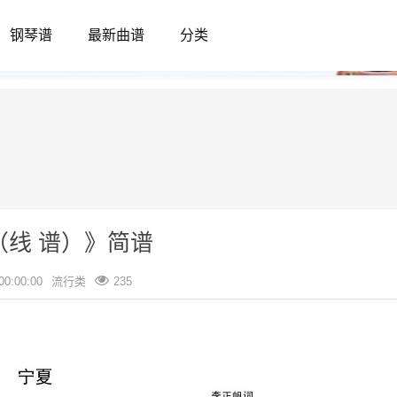
钢琴谱
最新曲谱
分类
（线 谱）》简谱
00:00:00
流行类
235