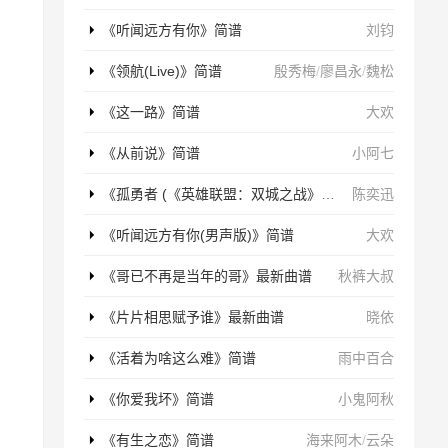
《听闻远方有你》简谱
刘钧
《领航(Live)》简谱
殷秀梅
/
廖昌永
/
魏松
《这一路》简谱
大欢
《从前说》简谱
小阿七
《孤勇者 (《英雄联盟：双城之战》动画剧集中文主题曲)》简谱
陈奕迅
《听闻远方有你(男声版)》简谱
大欢
《哥已不再是当年的哥》最新曲谱
秋裤大叔
《片片相思赋予谁》最新曲谱
晓依
《活着为啥这么难》简谱
雨中百合
《你爱我坏》简谱
小鬼阿秋
《有生之恋》简谱
海来阿木
/
云朵