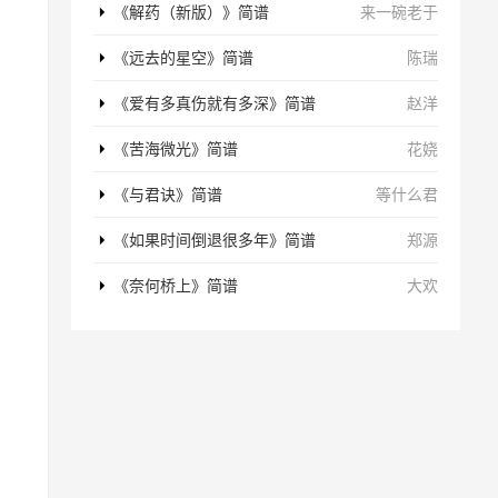
《解药（新版）》简谱
来一碗老于
《远去的星空》简谱
陈瑞
《爱有多真伤就有多深》简谱
赵洋
《苦海微光》简谱
花娆
《与君诀》简谱
等什么君
《如果时间倒退很多年》简谱
郑源
《奈何桥上》简谱
大欢