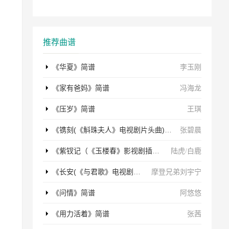
推荐曲谱
《华夏》简谱
李玉刚
《家有爸妈》简谱
冯海龙
《压岁》简谱
王琪
《镌刻(《斛珠夫人》电视剧片头曲)》简谱
张碧晨
《紫钗记（《玉楼春》影视剧插曲）》简谱
陆虎
/
白鹿
《长安(《与君歌》电视剧片头曲)》简谱
摩登兄弟刘宇宁
《问情》简谱
阿悠悠
《用力活着》简谱
张茜