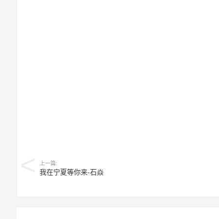
上一篇:
我在宁夏等你来-石焱