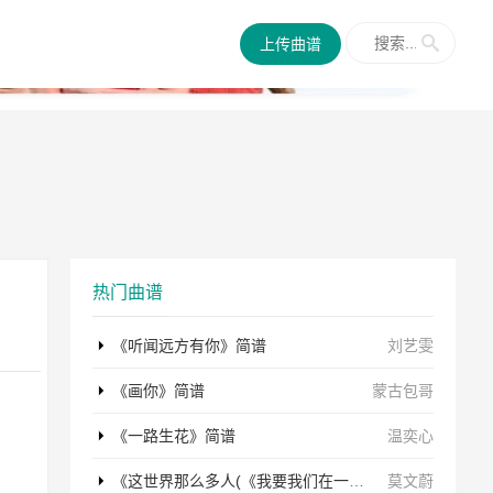
✕
上传曲谱
热门曲谱
《听闻远方有你》简谱
刘艺雯
《画你》简谱
蒙古包哥
《一路生花》简谱
温奕心
《这世界那么多人(《我要我们在一起》电影主题曲)》简谱
莫文蔚