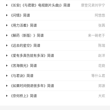
《长安(《与君歌》电视剧片头曲)》简谱
摩登兄弟刘宇宁
《问情》简谱
阿悠悠
《用力活着》简谱
张茜
《解药（新版）》简谱
来一碗老于
《远去的星空》简谱
陈瑞
《爱有多真伤就有多深》简谱
赵洋
《苦海微光》简谱
花娆
《与君诀》简谱
等什么君
《如果时间倒退很多年》简谱
郑源
《奈何桥上》简谱
大欢