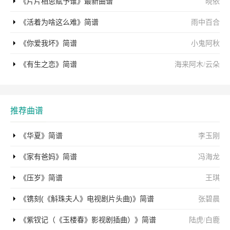
《片片相思赋予谁》最新曲谱
晓依
《活着为啥这么难》简谱
雨中百合
《你爱我坏》简谱
小鬼阿秋
《有生之恋》简谱
海来阿木
/
云朵
推荐曲谱
《华夏》简谱
李玉刚
《家有爸妈》简谱
冯海龙
《压岁》简谱
王琪
《镌刻(《斛珠夫人》电视剧片头曲)》简谱
张碧晨
《紫钗记（《玉楼春》影视剧插曲）》简谱
陆虎
/
白鹿