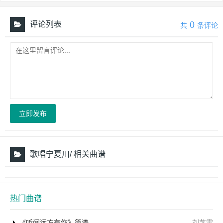
0
评论列表
共
条评论
立即发布
歌唱宁夏川/ 相关曲谱
热门曲谱
《听闻远方有你》简谱
刘艺雯