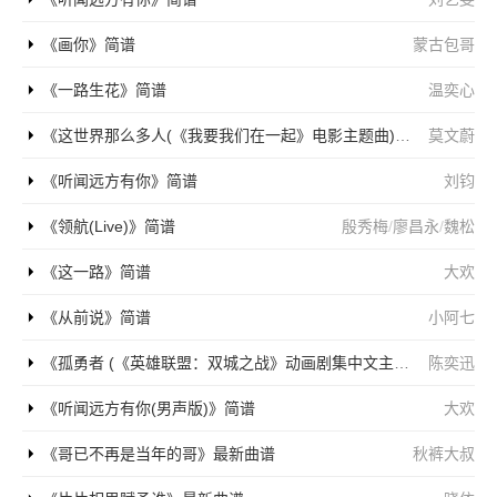
《画你》简谱
蒙古包哥
《一路生花》简谱
温奕心
《这世界那么多人(《我要我们在一起》电影主题曲)》简谱
莫文蔚
《听闻远方有你》简谱
刘钧
《领航(Live)》简谱
殷秀梅
/
廖昌永
/
魏松
《这一路》简谱
大欢
《从前说》简谱
小阿七
《孤勇者 (《英雄联盟：双城之战》动画剧集中文主题曲)》简谱
陈奕迅
《听闻远方有你(男声版)》简谱
大欢
《哥已不再是当年的哥》最新曲谱
秋裤大叔