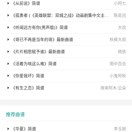
《从前说》简谱
小阿七
《孤勇者 (《英雄联盟：双城之战》动画剧集中文主题曲)》简谱
陈奕迅
《听闻远方有你(男声版)》简谱
大欢
《哥已不再是当年的哥》最新曲谱
秋裤大叔
《片片相思赋予谁》最新曲谱
晓依
《活着为啥这么难》简谱
雨中百合
《你爱我坏》简谱
小鬼阿秋
《有生之恋》简谱
海来阿木
/
云朵
推荐曲谱
《华夏》简谱
李玉刚