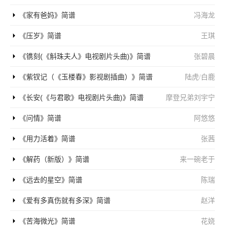
《家有爸妈》简谱
冯海龙
《压岁》简谱
王琪
《镌刻(《斛珠夫人》电视剧片头曲)》简谱
张碧晨
《紫钗记（《玉楼春》影视剧插曲）》简谱
陆虎
/
白鹿
《长安(《与君歌》电视剧片头曲)》简谱
摩登兄弟刘宇宁
《问情》简谱
阿悠悠
《用力活着》简谱
张茜
《解药（新版）》简谱
来一碗老于
《远去的星空》简谱
陈瑞
《爱有多真伤就有多深》简谱
赵洋
《苦海微光》简谱
花娆