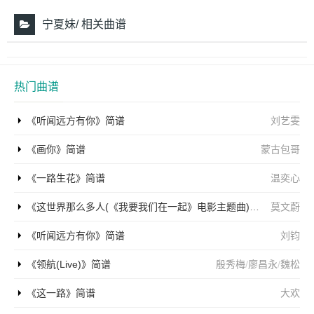
宁夏妹/ 相关曲谱
热门曲谱
《听闻远方有你》简谱
刘艺雯
《画你》简谱
蒙古包哥
《一路生花》简谱
温奕心
《这世界那么多人(《我要我们在一起》电影主题曲)》简谱
莫文蔚
《听闻远方有你》简谱
刘钧
《领航(Live)》简谱
殷秀梅
/
廖昌永
/
魏松
《这一路》简谱
大欢