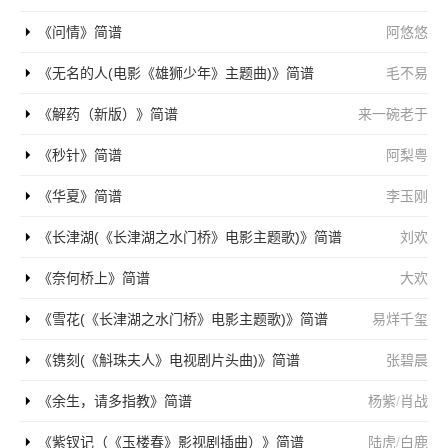
《问情》简谱
阿悠悠
《无名的人(电影《雄狮少年》主题曲)》简谱
毛不易
《解药（新版）》简谱
来一碗老于
《秒针》简谱
阿梨粤
《华夏》简谱
李玉刚
《长津湖(《长津湖之水门桥》电影主题歌)》简谱
刘欢
《奈何桥上》简谱
大欢
《雪花(《长津湖之水门桥》电影主题歌)》简谱
易烊千玺
《镌刻(《斛珠夫人》电视剧片头曲)》简谱
张碧晨
《余生，请多指教》简谱
杨紫
/
肖战
《紫钗记（《玉楼春》影视剧插曲）》简谱
陆虎
/
白鹿