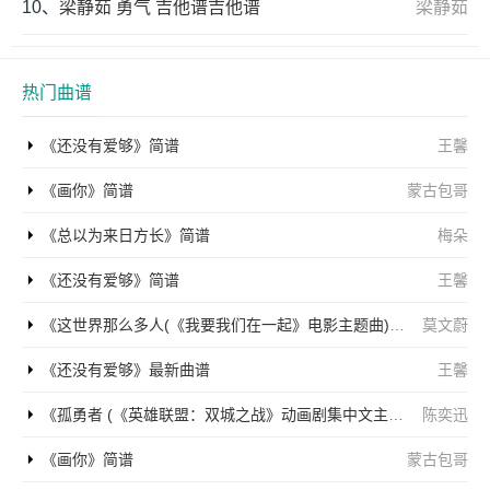
10、
梁静茹 勇气 吉他谱吉他谱
梁静茹
热门曲谱
《还没有爱够》简谱
王馨
《画你》简谱
蒙古包哥
《总以为来日方长》简谱
梅朵
《还没有爱够》简谱
王馨
《这世界那么多人(《我要我们在一起》电影主题曲)》简谱
莫文蔚
《还没有爱够》最新曲谱
王馨
《孤勇者 (《英雄联盟：双城之战》动画剧集中文主题曲)》简谱
陈奕迅
《画你》简谱
蒙古包哥