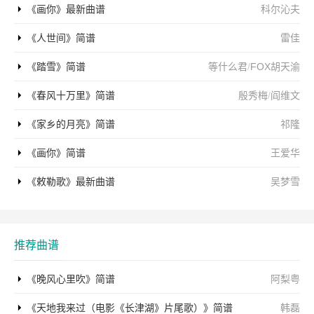
《画你》最新曲谱
科尔沁夫
《人世间》简谱
雷佳
《踏雪》简谱
等什么君
/
FOX胡天渝
《春风十万里》简谱
殷秀梅
/
阎维文
《家乡的月亮》简谱
祁隆
《画你》简谱
王爱华
《敕勒歌》最新曲谱
吴梦雪
推荐曲谱
《晚风心里吹》简谱
阿梨粤
《天地我来过（电影《长津湖》片尾歌）》简谱
韩磊