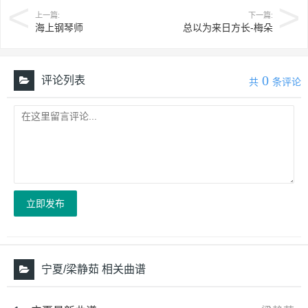
上一篇:
下一篇:
海上钢琴师
总以为来日方长-梅朵
0
评论列表
共
条评论
立即发布
宁夏/梁静茹 相关曲谱